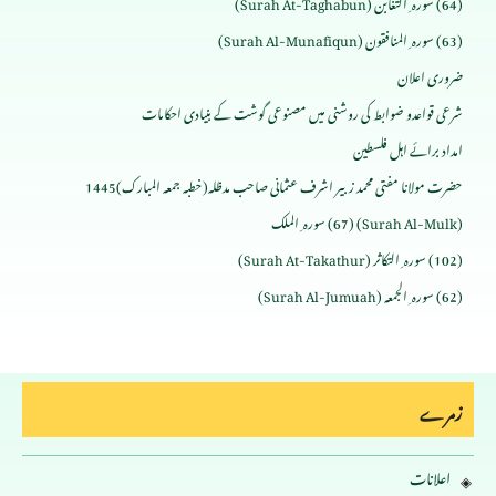
(64) سورہ ِ التغابن (Surah At-Taghabun)
(63) سورہ ِ المنافقون (Surah Al-Munafiqun)
ضروری اعلان
شرعی قواعدو ضوابط کی روشنی میں مصنوعی گوشت کے بنیادی احکامات
امداد برائے اہل فلسطین
حضرت مولانا مفتی محمد زبیر اشرف عثمانی صاحب مدظلہ(خطبہ جمعہ المبارک)1445
(Surah Al-Mulk) (67) سورہ ِ الملک
(102) سورہ ِ التکاثر (Surah At-Takathur)
(62) سورہ ِ الجمعہ (Surah Al-Jumuah)
زمرے
اعلانات