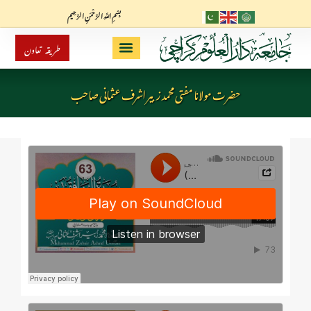
بِسْمِ اللَّهِ الرَّحْمَنِ الرَّحِيم
طریقہ تعاون
حضرت مولانا مفتی محمد زبیر اشرف عثمانی صاحب