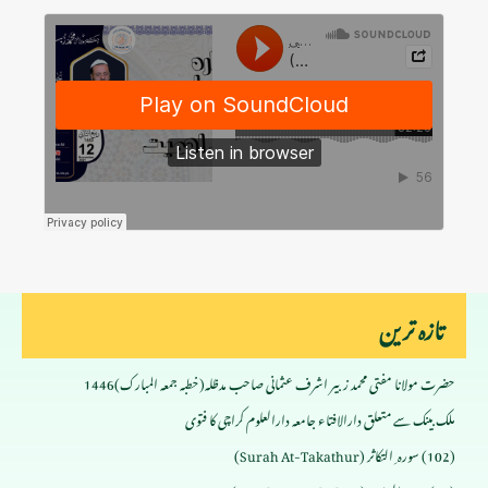
تازہ ترین
حضرت مولانا مفتی محمد زبیر اشرف عثمانی صاحب مدظلہ(خطبہ جمعہ المبارک)1446
ملک بینک سے متعلق دارالافتاء جامعہ دارالعلوم کراچی کا فتوی
(102) سورہ ِ التکاثر (Surah At-Takathur)