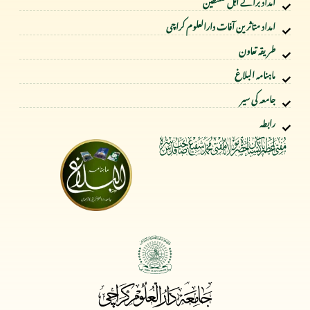
امداد برائے اہل فلسطین
امداد متاثرین آفات دارالعلوم کراچی
طریقہ تعاون
ماہنامہ البلاغ
جامعہ کی سیر
رابطہ