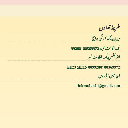
طریقہ تعاون
میزان بنک کورنگی برانچ
بنک اکاؤنٹ نمبر: 99280100569972
انٹر نیشنل بنک اکاؤنٹ نمبر
PK23 MEZN 0099280100569972
ای میل ایڈریس
dukmuhasbi@gmail.com