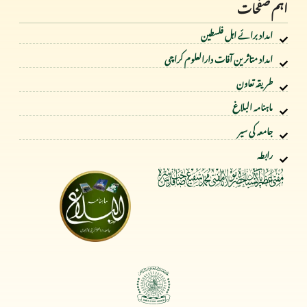
اہم صفحات
امداد برائے اہل فلسطین
امداد متاثرین آفات دارالعلوم کراچی
طریقہ تعاون
ماہنامہ البلاغ
جامعہ کی سیر
رابطہ