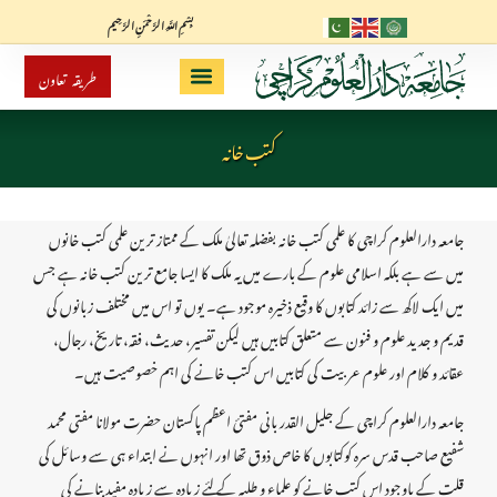
بِسْمِ اللَّهِ الرَّحْمَنِ الرَّحِيم
طریقہ تعاون
کتب خانہ
جامعہ دارالعلوم کراچی کا علمی کتب خانہ بفضلہ تعالیٰ ملک کے ممتاز ترین علمی کتب خانوں
میں سے ہے بلکہ اسلامی علوم کے بارے میں یہ ملک کا ایسا جامع ترین کتب خانہ ہے جس
میں ایک لاکھ سے زائد کتابوں کا وقیع ذخیرہ موجود ہے۔ یوں تو اس میں مختلف زبانوں کی
قدیم و جدید علوم و فنون سے متعلق کتابیں ہیں لیکن تفسیر، حدیث، فقہ، تاریخ، رجال،
عقائد و کلام اور علوم عربیت کی کتابیں اس کتب خانے کی اہم خصوصیت ہیں۔
جامعہ دارالعلوم کراچی کے جلیل القدر بانی مفتیٔ اعظم پاکستان حضرت مولانا مفتی محمد
شفیع صاحب قدس سرہ کوکتابوں کا خاص ذوق تھا اور انہوں نے ابتداء ہی سے وسائل کی
قلت کے باوجود اس کتب خانے کو علماء و طلبہ کے لئے زیادہ سے زیادہ مفید بنانے کی