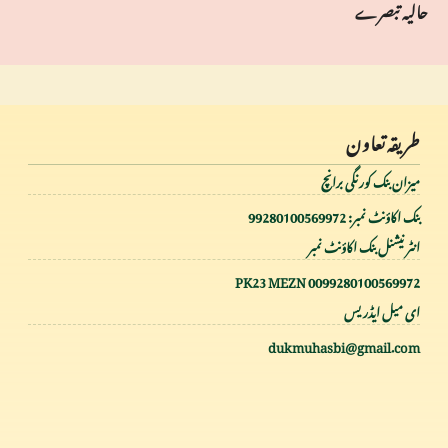
حالیہ تبصرے
طریقہ تعاون
میزان بنک کورنگی برانچ
بنک اکاؤنٹ نمبر: 99280100569972
انٹر نیشنل بنک اکاؤنٹ نمبر
PK23 MEZN 0099280100569972
ای میل ایڈریس
dukmuhasbi@gmail.com