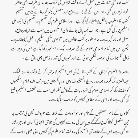
کتب خانہ نئی عمارت میں منتقل کرتے وقت کتابوں کی ترتیب جدید کی طرف بھی خاطر
خواہ توجہ دی گئی، اور اس کے لئے بڑے جامع اور مفصل کیٹلاگ بنائے گئے ہیں، تنظیم
کتب کا اسلوب بالکل نیااختیار کیا گیاہے، اور اسلامی علوم کی تقسیم در تقسیم کی ایک نئی
اسکیم تیار کی گئی ہے، جو اب تک پائی جانے والی اسکیموں میں سب سے زیادہ جامع،
سہل اور ہمہ گیر ہے۔ عام طور پر کتب خانوں میں ’’ڈیوی‘‘ کی اسکیم پر عمل کیاجاتاہے۔
لیکن اس میں تمام اسلامی علوم کے لئے صرف ایک ۲۹۷ نمبر رکھا گیاہے جس کی وجہ سے
ذیلی تقسیمات کی حوصلہ شکنی ہوتی ہے اور نمبروں کی تعداد بڑھتی چلی جاتی ہے۔
جامعہ دارالعلوم کراچی کے کتب خانے کی اس اسکیم کو مرتب کرتے وقت جامعۃ الملک
عبدالعزیز مکہ مکرمہ، ہمدرد ریسرچ انسٹیٹیوٹ دہلی او رپاکستان میں مرتب شدہ تمام اسکیموں
کو سامنے رکھ کر اسلامی علوم کی ضروریات کے پیشِ نظر ان سب سے مختلف اسکیم وضع
کی گئی ہے، اور اسی کے مطابق کتابوں کو ترتیب دیاگیاہے۔
کتابوں کے نام، مصنفین کے نام اور موضوعات کے لحاظ سے حروف تہجی کی ترتیب پر
تین مفصل کیٹلاگ تیار کئے گئے ہیں جن کی مدد سے کتابوں کی تلاش انتہائی آسان اور تیز رفتار
ہو گئی ہے، اس کے علاوہ نئی اسکیم کی بدولت تمام علوم کی کتابیں اپنی طبعی ترتیب کے