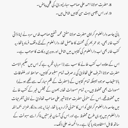
حضرت مولانا احمد علی صاحب سہارنپوریؒ،کی قلمی بیاض۔
اور اس جیسی بہت سی کتابیں شامل ہیں۔
بانیٔ جامعہ دارالعلوم کراچی حضرت مولانا مفتی محمد شفیع صاحب قدس سرہ نے اپنا ذاتی
کتب خانہ بھی، جو عمر بھر کی محنت کا حاصل تھا، دارالعلوم کے لئے وقف فرمادیاتھا، یہ
کتب خانہ بھی اب دارالعلوم کی کتابوں میں شامل اور دوہری برکات کا موجب ہے۔
اس کے علاوہ اب کتب خانے کا سب سے بڑا سرمایۂ فخریہ ہے کہ اس میں حکیم الامت
حضرت مولانا اشرف علی تھانویؒ کی نہ صرف تمام مطبوعہ کتابیں، مواعظ اور ملفوظات
بالاستیعاب موجود ہیںبلکہ تمام کتابوں کے (حضرتؒ کے قلم مبارک سے لکھے ہوئے)
مسودات بھی محفوظ ہیں۔ یہ تمام مسودات تھانہ بھون کے مجلس خیر کے کتب خانے
میں محفوظ تھے، اس کے متولّی حضرت مولاناشبیر علی صاحب تھانویؒ نے اپنی آخرحیات
میں جامعہ دارالعلوم کراچی کو اس کا متولّی قرار دیدیا تھا، لہذا یہ نادر روزگار خزانہ بحمداللہ
دارالعلوم میں پوری طرح محفوظ ہے اور اس کی آسان فہرستیں بناکر اسے سہولت کے
ساتھ قابلِ استفادہ بنادیا گیا ہے۔ والحمد للّٰہ علیٰ ذلک۔