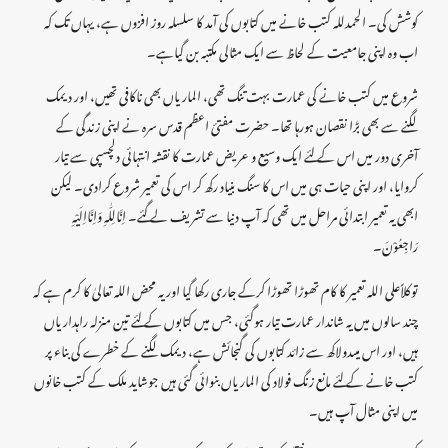
کوشش کی۔ الحمدللہ کتب خانے میں کتابوں کی آمد کا سلسلہ روز افزوں ہے، یہاں تک کہ
اب وہ اپنی جامعیت کے لحاظ سے ایک مثالی مکتبہ بن گیاہے۔
شروع میں کتب خانے کی عمارت بہت تنگ تھی، الماریاں بھی ناکافی تھیں، اور دیمک
لگنے سے بھی بڑا نقصان ہورہا تھا۔ حضرت مفتیٔ اعظم قدس سرہ نے اپنی زندگی کے
آخری دور میں اس کے لئے ایک وسیع و عریض عمارت کا نقشہ انتہائی دلچسپی سے تیار
کروایا، اور اپنی حیات ہی میں اس کا سنگ بنیاد رکھ کر اس کی تعمیر شروع کرادی۔ لیکن
ابھی یہ تعمیر ابتدائی مراحل میں تھی کہ آپ دنیا سے تشریف لے گئے۔ اِنَّالِلّٰہِ وَاِنَّااِلَیْہِ
رَاجِعُوْنَ۔
توکلاًعلی اللہ تعمیر کا کام تھوڑا تھوڑا کرکے جاری رکھا گیا اور یہ محض اللہ تعالیٰ کا کرم ہے کہ
چند سالوں میں یہ شاندار عمارت تیار ہوگئی، جس میں کتابوں کے لئے تین منزلہ راہداریاں
ہیں، اور اس میںدولاکھ سے زائد کتابوں کی گنجائش ہے، دیمک لگنے کے خطرے کی بناء پر
کتب خانے کے لئے مانع زنگ فولاد کی الماریاں بنوائی گئی ہیں جوشاید ملک کے کتب خانوں
میں اپنی مثال آپ ہیں۔