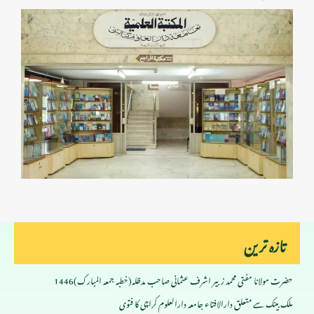
تازہ ترین
حضرت مولانا مفتی محمد زبیر اشرف عثمانی صاحب مدظلہ(خطبہ جمعہ المبارک)1446
ملک بینک سے متعلق دارالافتاء جامعہ دارالعلوم کراچی کا فتوی