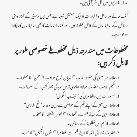
ساتھ الماریوں میں لگی نظر آتی ہیں۔
کتب خانے میںرسائل و اخبارات کا ایک مستقل شعبہ ہے جس میں برصغیر کے ممتاز دینی
رسائل کے سالہاسال کے فائل محفوظ ہیں، اور ممتاز اخبارات کا بھی سالہاسال کاریکارڈ
موجود ہے۔
مخطوطات میں مندرجہ ذیل مخطوطے خصوصی طور پر
قابل ذکر ہیں:
علامہ طرابلسیؒ کی مشہور کتاب ’’البرہان شرح مواہب الرحمن‘‘ کا مخطوطہ۔
حکیم اُلامت حضرت مولانا تھانوی قدس سرہ کی جملہ کتب کے مسودات۔
مصورات میں حافظ مزی کی ’’تہذیب الکمال‘‘۔
حافظ ابن حجرؒ کے اپنے قلم کے حواشی سے مزین مقدمہ ’’فتح الباری‘‘
حافظ ذہبیؒ کے اپنے قلم سے لکھا ہوا ’’الجواہر المکللہ‘‘ کا نسخہ۔
علامہ قاسم ابن قطلوبغا ؒکے رسائل۔
حضرت شاہ ولی اللہ ؒ کا اپنے قلم سے لکھا ہوا ’’القول الجمیل‘‘ کا نسخہ۔