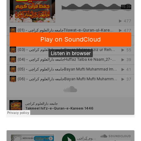
کورنگی کراچی
بذریعہ فون:32-31-35123030-21-0092
بذریعہ فیکس:35123131-21-0092