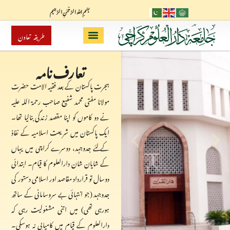
بِسْمِ اللَّهِ الرَّحْمَنِ الرَّحِيم
طریقہ تعاون
تعارف نامہ
ہجرت پاکستان کے بعد فقیہ الامت حضرت
مولانا مفتی محمد شفیع صاحب رحمۃ اللہ علیہ
نے دو کاموں کو اپنا مقصد زندگی بنالیا تھا۔
ایک پاکستان میں شریعت اسلامیہ کے نفاذ
کے لئے جدوجہد، دوسرے کراچی میں یہاں
کے شایان شان دارالعلوم کا قیام۔ ابتدائی
دوسال تو قرارداد مقاصد اور اسلامی دستور کی
جدوجہد (جو انتہائی بے سروسامانی کے ساتھ
ہورہی تھی) میں اتنی مشغولیت رہی کہ
دارالعلوم کے قیام میں کامیابی نہ ہوسکی۔