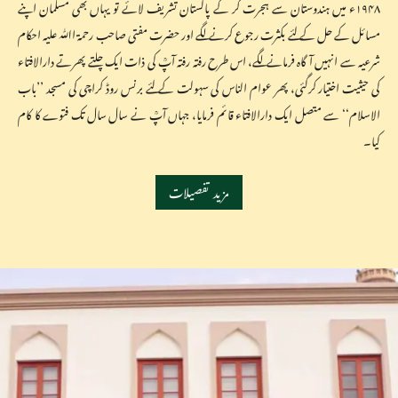
۱۹۴۸ء میں ہندوستان سے ہجرت کر کے پاکستان تشریف لائے تو یہاں بھی مسلمان اپنے
مسائل کے حل کے لئے بکثرت رجوع کرنے لگے اور حضرت مفتی صاحب رحمۃ اﷲ علیہ احکام
شرعیہ سے انہیں آگاہ فرمانے لگے، اس طرح رفتہ رفتہ آپؒ کی ذات ایک چلتے پھرتے دارالافتاء
کی حیثیت اختیار کرگئی، پھر عوام الناس کی سہولت کے لئے برنس روڈ کراچی کی مسجد ’’باب
الاسلام‘‘ سے متصل ایک دارالافتاء قائم فرمایا، جہاں آپؒ نے سال سال تک فتوے کا کام
کیا۔
مزید تفصیلات