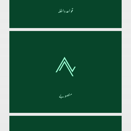
قواعد داخلہ
درس نظامی کی تعلیم العامۃ (السنۃ الثالثۃ) یعنی سیکنڈری کے تیسرے سال سے شروع ہو
کر عالمیہ (السنۃ الثانیۃ) یعنی دورہ حدیث پر ختم ہوتی ہے، یہ کل آٹھ سال کا دورانیہ ہوتا
ہے۔ اس میں داخلے کے لئے میٹرک پاس ہونا ضروری ہے۔
تفصیلات
منصوبے