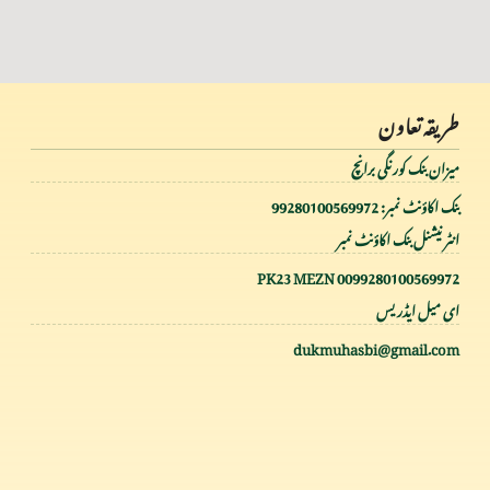
طریقہ تعاون
میزان بنک کورنگی برانچ
بنک اکاؤنٹ نمبر: 99280100569972
انٹر نیشنل بنک اکاؤنٹ نمبر
PK23 MEZN 0099280100569972
ای میل ایڈریس
dukmuhasbi@gmail.com