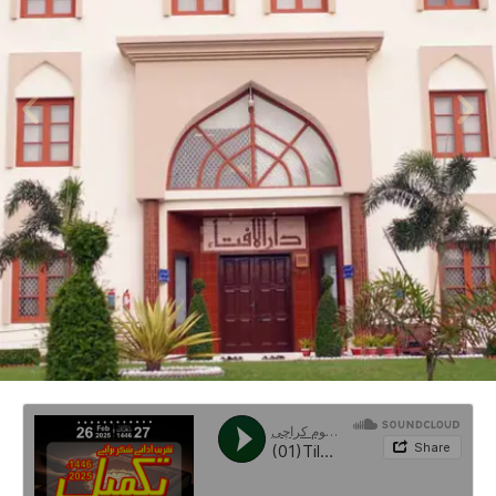
بذریعہ ڈاک
شعبہ دارالافتاء، جامعہ دارالعلوم کراچی، شارع دارالعلوم، انڈسٹریل ایریا،