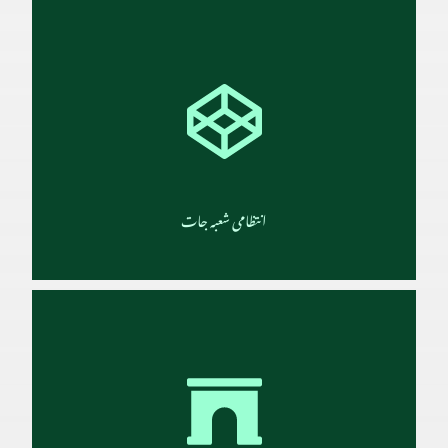
جامعہ دارالعلوم کراچی میں نافذالعمل عصری مضامین اور شرعی علوم پر مشتمل درسِ
نظامی کانصابِ تعلیم
تفصیلات
انتظامی شعبہ جات
دارالعلوم میں انتظامی امور کی انجام دہی کے لیے دفاتر و شعبہ جات قائم ہیں۔ دارالعلوم کا
وسیع انتظامی نظام اس وقت تقریباً پندرہ شعبہ جات اور دفاتر پر مشتمل ہے