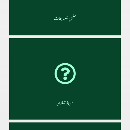
تفصیلات
تعلیمی شعبہ جات
ایک تعلیمی ادارے کی حیثیت سے دارالعلوم کا بنیادی نقطہٴ نظر اور اس کا اساسی مقصد
تعلیم و تدریس ہے۔ اس لیے دارالعلوم کی تاسیس کے ساتھ ہی شعبہٴ تعلیمات کا آغاز بھی
سمجھنا چاہیے۔ اس وقت یہ شعبہ اپنے متعدد ذیلی شعبوں کے ساتھ کافی وسیع ہوچکا ہے۔
تفصیلات
طریقہ تعاون