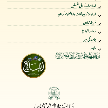
امداد برائے اہل فلسطین
امداد متاثرین آفات دارالعلوم کراچی
طریقہ تعاون
ماہنامہ البلاغ
جامعہ کی سیر
رابطہ