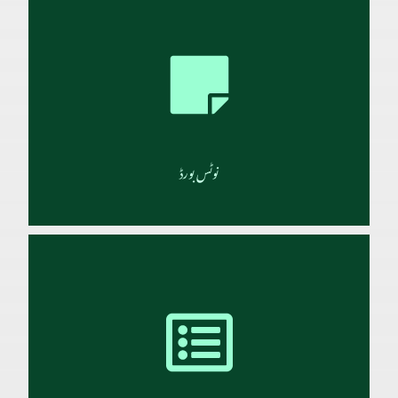
جامعہ دارالعلوم کراچی کے لیے امدادی رقم درج ذیل پتہ پر بھیجی جا سکتی ہیں، جس کی رسید
وصولیابی کے فوراً بعد روانہ کر دی جاتی ہے۔
تفصیلات
نوٹس بورڈ
شعبہ درس نظامی کیلئے تمام درجات میں قدیم و جدید داخلہ ماہِ شوال کے پہلے ہفتہ سے
شروع ہوتے ہیں ۔ اور داخلے کی کاروائی دارالعلوم کے شعبہ ،دفتر تعلیمات میں ہوتی ہے۔
تفصیلات