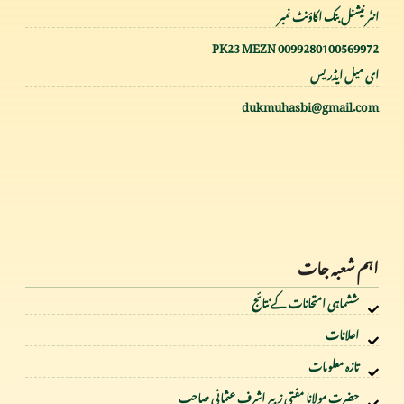
انٹر نیشنل بنک اکاؤنٹ نمبر
PK23 MEZN 0099280100569972
ای میل ایڈریس
dukmuhasbi@gmail.com
اہم شعبہ جات
ششماہی امتحانات کے نتائج
اعلانات
تازہ معلومات
حضرت مولانا مفتی زبیر اشرف عثمانی صاحب