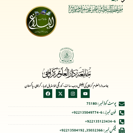
جامعہ دارالعلوم کراچی کی آفیشل ویب سائٹ- کورنگی انڈسٹریل ایریا ، کراچی ، پاکستان
پوسٹ کوڈ نمبر : 75180
فون نمبرز : 6-922135049774+
922135123434-6+
فیکس نمبر : 35032366, 92213504192+