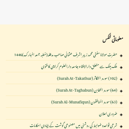
معلوماتی لنکس
حضرت مولانا مفتی محمد زبیر اشرف عثمانی صاحب مدظلہ(خطبہ جمعہ المبارک)1446
ملک بینک سے متعلق دارالافتاء جامعہ دارالعلوم کراچی کا فتوی
(102) سورہ ِ التکاثر (Surah At-Takathur)
(64) سورہ ِ التغابن (Surah At-Taghabun)
(63) سورہ ِ المنافقون (Surah Al-Munafiqun)
ضروری اعلان
شرعی قواعدو ضوابط کی روشنی میں مصنوعی گوشت کے بنیادی احکامات