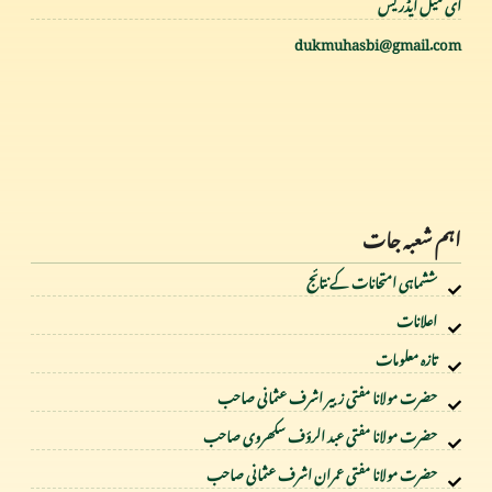
ای میل ایڈریس
dukmuhasbi@gmail.com
اہم شعبہ جات
ششماہی امتحانات کے نتائج
اعلانات
تازہ معلومات
حضرت مولانا مفتی زبیر اشرف عثمانی صاحب
حضرت مولانا مفتی عبد الرؤف سکھروی صاحب
حضرت مولانا مفتی عمران اشرف عثمانی صاحب