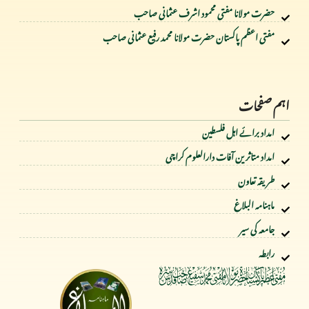
حضرت مولانا مفتی محمود اشرف عثمانی صاحب
مفتی اعظم پاکستان حضرت مولانا محمد رفیع عثمانی صاحب
اہم صفحات
امداد برائے اہل فلسطین
امداد متاثرین آفات دارالعلوم کراچی
طریقہ تعاون
ماہنامہ البلاغ
جامعہ کی سیر
رابطہ