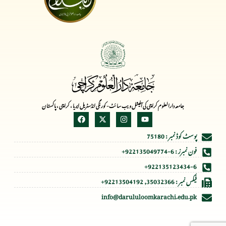
جامعہ دارالعلوم کراچی کی آفیشل ویب سائٹ- کورنگی انڈسٹریل ایریا ، کراچی ، پاکستان
پوسٹ کوڈ نمبر : 75180
فون نمبرز : 6-922135049774+
922135123434-6+
فیکس نمبر : 35032366, 92213504192+
info@darululoomkarachi.edu.pk