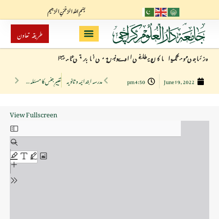
بِسْمِ اللَّهِ الرَّحْمَنِ الرَّحِيم
طریقہ تعاون
مدرسہ ابتدائیہ و ثانویہ
تغییرِ جنس کا مسئلہ ﴿طبی اور شرعی پہلو﴾ مقالہ جامعہ دار العلوم کراچی
4:50 pm
June 19, 2022
View Fullscreen