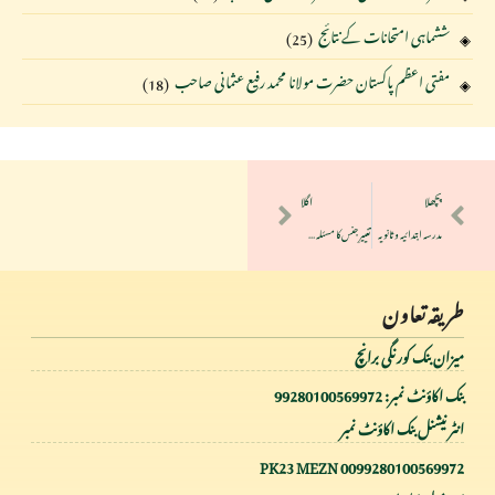
ششماہی امتحانات کے نتائج
(25)
مفتی اعظم پاکستان حضرت مولانا محمد رفیع عثمانی صاحب
(18)
پچھلا
اگلا
مدرسہ ابتدائیہ و ثانویہ
تغییرِ جنس کا مسئلہ ﴿طبی اور شرعی پہلو﴾ مقالہ جامعہ دار العلوم کراچی
طریقہ تعاون
میزان بنک کورنگی برانچ
بنک اکاؤنٹ نمبر: 99280100569972
انٹر نیشنل بنک اکاؤنٹ نمبر
PK23 MEZN 0099280100569972