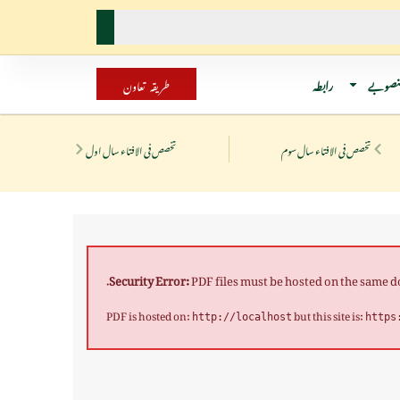
نصوبے
رابطہ
طریقہ تعاون
تخصص فی الافتاء سال سوم
تخصص فی الافتاء سال اول
Security Error:
PDF files must be hosted on the same dom
PDF is hosted on:
but this site is:
http://localhost
https