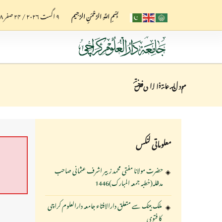
۹ اگست ۲۰۲۶
/
۲۴ صفر ۱۴۴۸ ھ
بِسْمِ اللَّهِ الرَّحْمَنِ الرَّحِيم
معلوماتی لنکس
حضرت مولانا مفتی محمد زبیر اشرف عثمانی صاحب
مدظلہ(خطبہ جمعہ المبارک)1446
ملک بینک سے متعلق دارالافتاء جامعہ دارالعلوم کراچی
کا فتوی