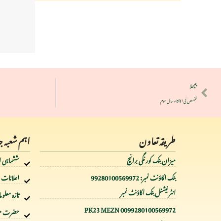
پچھلا
تخصص فی الافتاء سال سوم
طریقہ تعاون
اہم شعبہ 
میزان بنک کورنگی برانچ
ششماہی ا
بنک اکاؤنٹ نمبر: 99280100569972
اعلانات
انٹر نیشنل بنک اکاؤنٹ نمبر
تازہ معلو
PK23 MEZN 0099280100569972
حضرت مول