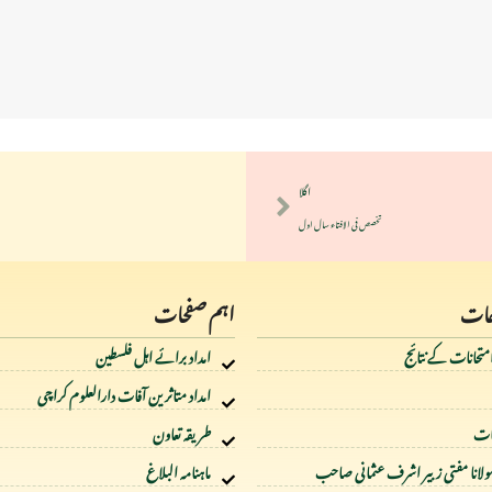
اگلا
تخصص فی الافتاء سال اول
جات
اہم صفحات
متحانات کے نتائج
امداد برائے اہل فلسطین
امداد متاثرین آفات دارالعلوم کراچی
مات
طریقہ تعاون
انا مفتی زبیر اشرف عثمانی صاحب
ماہنامہ البلاغ