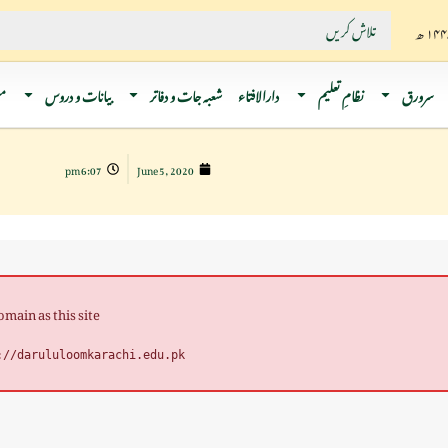
سرورق
نظامِ تعلیم
دارالافتاء
شعبہ جات و دفاتر
بیانات و دروس
م
6:07 pm
June 5, 2020
ain as this site.
://darululoomkarachi.edu.pk