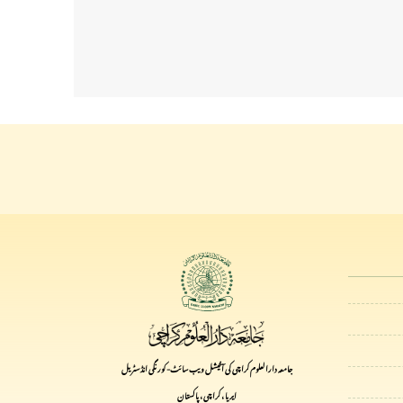
جامعہ دارالعلوم کراچی کی آفیشل ویب سائٹ- کورنگی انڈسٹریل
ایریا ، کراچی ، پاکستان