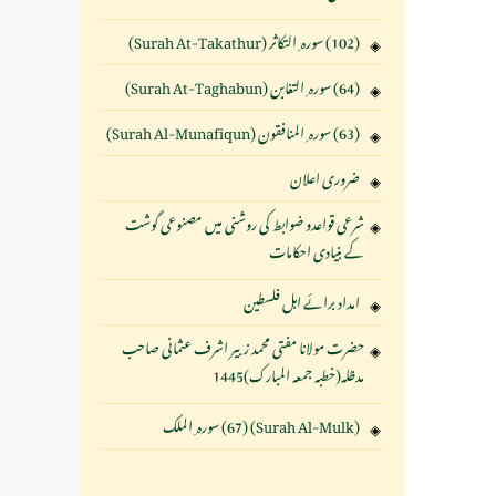
(102) سورہ ِ التکاثر (Surah At-Takathur)
(64) سورہ ِ التغابن (Surah At-Taghabun)
(63) سورہ ِ المنافقون (Surah Al-Munafiqun)
ضروری اعلان
شرعی قواعدو ضوابط کی روشنی میں مصنوعی گوشت
کے بنیادی احکامات
امداد برائے اہل فلسطین
حضرت مولانا مفتی محمد زبیر اشرف عثمانی صاحب
مدظلہ(خطبہ جمعہ المبارک)1445
(Surah Al-Mulk) (67) سورہ ِ الملک