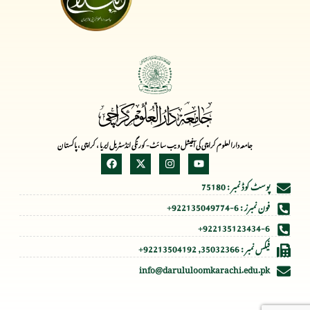
جامعہ دارالعلوم کراچی کی آفیشل ویب سائٹ- کورنگی انڈسٹریل ایریا ، کراچی ، پاکستان
پوسٹ کوڈ نمبر : 75180
فون نمبرز : 6-922135049774+
922135123434-6+
فیکس نمبر : 35032366, 92213504192+
info@darululoomkarachi.edu.pk