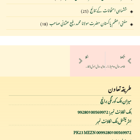
ششماہی امتحانات کے نتائج
(25)
مفتی اعظم پاکستان حضرت مولانا محمد رفیع عثمانی صاحب
(18)
پچھلا
اگلا
خاصہ سال دوم (رابعہ قرأت)
عالیہ سال اول (خامسہ قرأت)
طریقہ تعاون
میزان بنک کورنگی برانچ
بنک اکاؤنٹ نمبر: 99280100569972
انٹر نیشنل بنک اکاؤنٹ نمبر
PK23 MEZN 0099280100569972