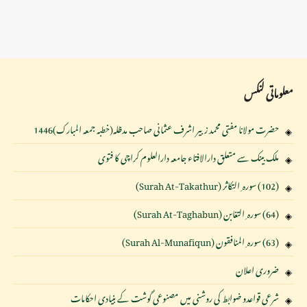
معلوماتی لنکس
حضرت مولانا مفتی محمد زبیر اشرف عثمانی صاحب مدظلہ(خطبہ جمعہ المبارک)1446
ملک بینک سے متعلق دارالافتاء جامعہ دارالعلوم کراچی کا فتوی
(102) سورہ ِ التکاثر (Surah At-Takathur)
(64) سورہ ِ التغابن (Surah At-Taghabun)
(63) سورہ ِ المنافقون (Surah Al-Munafiqun)
ضروری اعلان
شرعی قواعدو ضوابط کی روشنی میں مصنوعی گوشت کے بنیادی احکامات