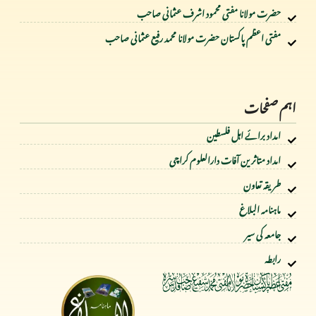
حضرت مولانا مفتی محمود اشرف عثمانی صاحب
مفتی اعظم پاکستان حضرت مولانا محمد رفیع عثمانی صاحب
اہم صفحات
امداد برائے اہل فلسطین
امداد متاثرین آفات دارالعلوم کراچی
طریقہ تعاون
ماہنامہ البلاغ
جامعہ کی سیر
رابطہ