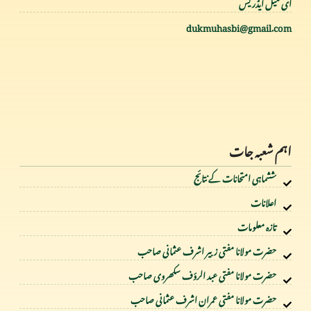
ای میل ایڈریس
dukmuhasbi@gmail.com
اہم شعبہ جات
ششماہی امتحانات کے نتائج
اعلانات
تازہ معلومات
حضرت مولانا مفتی زبیر اشرف عثمانی صاحب
حضرت مولانا مفتی عبد الرؤف سکھروی صاحب
حضرت مولانا مفتی عمران اشرف عثمانی صاحب