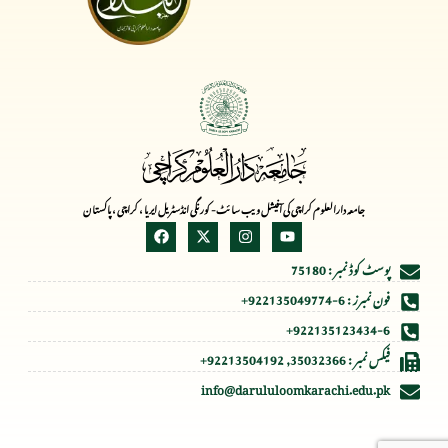
جامعہ دارالعلوم کراچی کی آفیشل ویب سائٹ- کورنگی انڈسٹریل ایریا ، کراچی ، پاکستان
پوسٹ کوڈ نمبر : 75180
فون نمبرز : 6-922135049774+
922135123434-6+
فیکس نمبر : 35032366, 92213504192+
info@darululoomkarachi.edu.pk