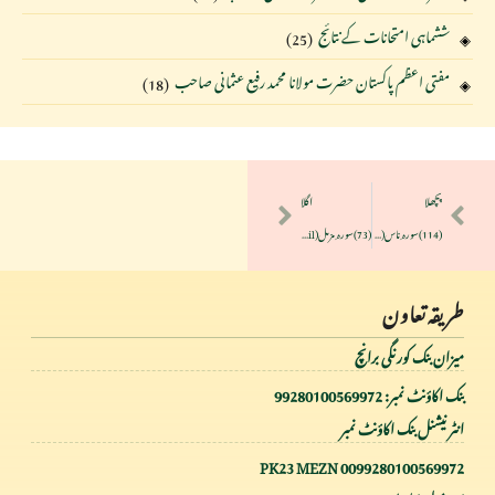
ششماہی امتحانات کے نتائج
(25)
مفتی اعظم پاکستان حضرت مولانا محمد رفیع عثمانی صاحب
(18)
پچھلا
اگلا
(114)سورہ ِ ناس(Surah An-Nas)رمضان المبارک 1439ھ
(73)سورہ ِ مزمل(Surah Al-Muzzammil)رمضان المبارک 1433ھ
طریقہ تعاون
میزان بنک کورنگی برانچ
بنک اکاؤنٹ نمبر: 99280100569972
انٹر نیشنل بنک اکاؤنٹ نمبر
PK23 MEZN 0099280100569972