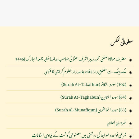
معلوماتی لنکس
حضرت مولانا مفتی محمد زبیر اشرف عثمانی صاحب مدظلہ(خطبہ جمعہ المبارک)1446
ملک بینک سے متعلق دارالافتاء جامعہ دارالعلوم کراچی کا فتوی
(102) سورہ ِ التکاثر (Surah At-Takathur)
(64) سورہ ِ التغابن (Surah At-Taghabun)
(63) سورہ ِ المنافقون (Surah Al-Munafiqun)
ضروری اعلان
شرعی قواعدو ضوابط کی روشنی میں مصنوعی گوشت کے بنیادی احکامات