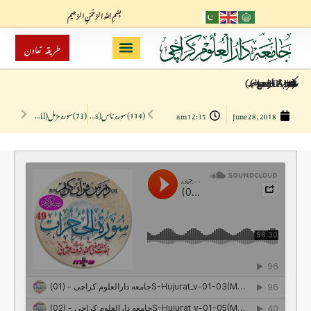
بِسْمِ اللَّهِ الرَّحْمَنِ الرَّحِيم
طریقہ تعاون
(114)سورہ ِ ناس(Surah An-Nas)رمضان المبارک 1439ھ
(73)سورہ ِ مزمل(Surah Al-Muzzammil)رمضان المبارک 1433ھ
12:35 am
June 28, 2018