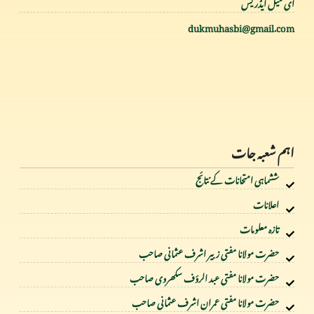
ای میل ایڈریس
dukmuhasbi@gmail.com
اہم شعبہ جات
ششماہی امتحانات کے نتائج
اعلانات
تازہ معلومات
حضرت مولانا مفتی زبیر اشرف عثمانی صاحب
حضرت مولانا مفتی عبد الرؤف سکھروی صاحب
حضرت مولانا مفتی عمران اشرف عثمانی صاحب