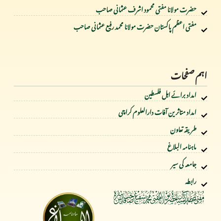
حضرت مولانا مفتی محمود اشرف عثمانی صاحب
مفتی اعظم پاکستان حضرت مولانا محمد رفیع عثمانی صاحب
اہم صفحات
امداد برائے اہل فلسطین
امداد متاثرین آفات دارالعلوم کراچی
طریقہ تعاون
ماہنامہ البلاغ
جامعہ کی سیر
رابطہ